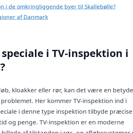
on i de omkringliggende byer til Skallebølle?
regioner af Danmark
peciale i TV-inspektion i
?
b, kloakker eller rør, kan det være en betyde
l problemet. Her kommer TV-inspektion ind i
speciale i denne type inspektion tilbyde præcis
 tid og penge. TV-inspektion er en moderne
 billede af tilstanden i rør- og afløbssystemer