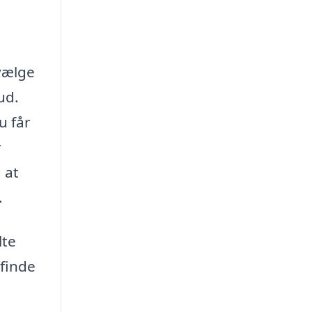
 vælge
ud.
u får
r
 at
.
lte
 finde