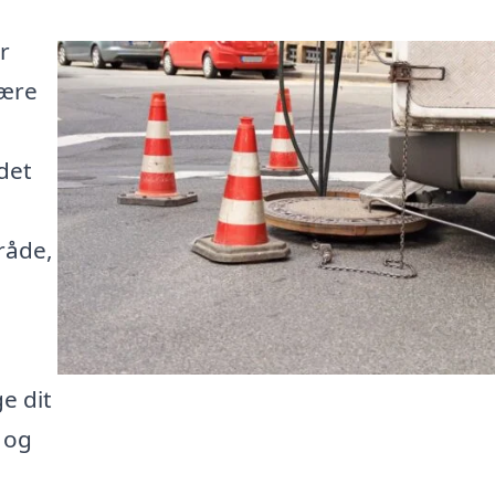
r
være
det
mråde,
e dit
 og