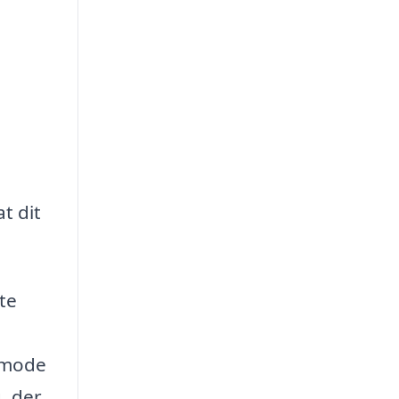
t dit
tte
anmode
, der