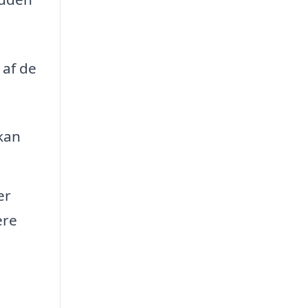
 af de
kan
er
ere