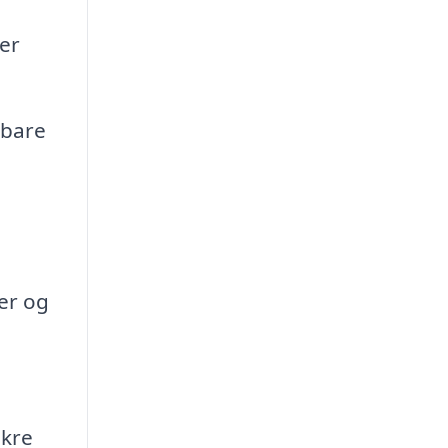
ler
tbare
er og
ikre