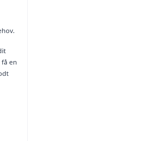
ehov.
it
 få en
odt