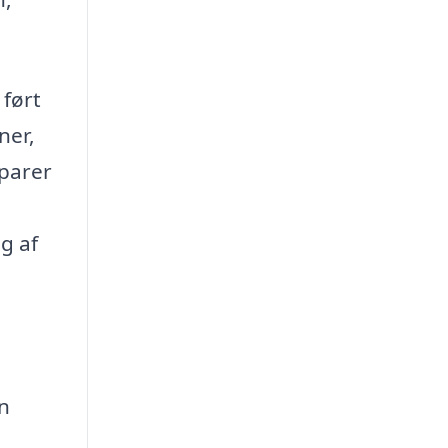
 ført
ner,
sparer
g af
an