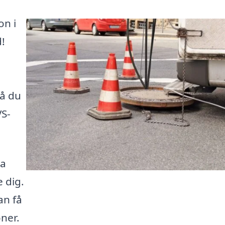
on i
d!
så du
VS-
ra
e dig.
an få
oner.