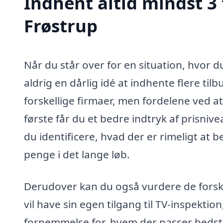
Indhent altid mindst 3 
Frøstrup
Når du står over for en situation, hvor d
aldrig en dårlig idé at indhente flere ti
forskellige firmaer, men fordelene ved a
første får du et bedre indtryk af prisniv
du identificere, hvad der er rimeligt at b
penge i det lange løb.
Derudover kan du også vurdere de forskel
vil have sin egen tilgang til TV-inspektio
fornemmelse for, hvem der passer bedst t