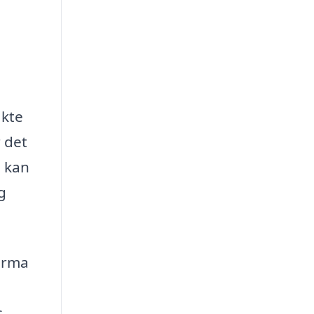
akte
 det
d kan
g
firma
s