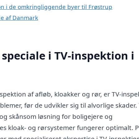
ion i de omkringliggende byer til Frøstrup
dele af Danmark
peciale i TV-inspektion i
pektion af afløb, kloakker og rør, er TV-inspe
blemer, før de udvikler sig til alvorlige skader.
v og skånsom løsning for boligejere og
res kloak- og rørsystemer fungerer optimalt. P
er med specialiseret ekspertise i TV-inspektio