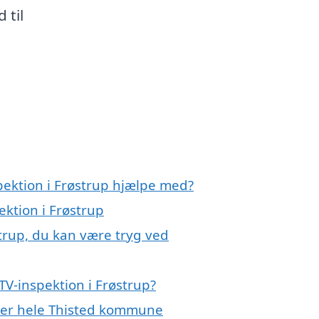
 til
pektion i Frøstrup hjælpe med?
ektion i Frøstrup
strup, du kan være tryg ved
V-inspektion i Frøstrup?
ller hele Thisted kommune