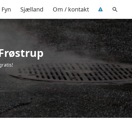
Fyn
Sjælland
Om / kontakt
 Frøstrup
ratis!