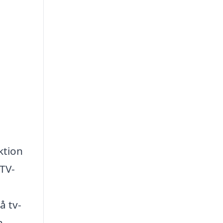
ktion
 TV-
å tv-
n,