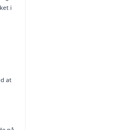
ket i
ed at
de på