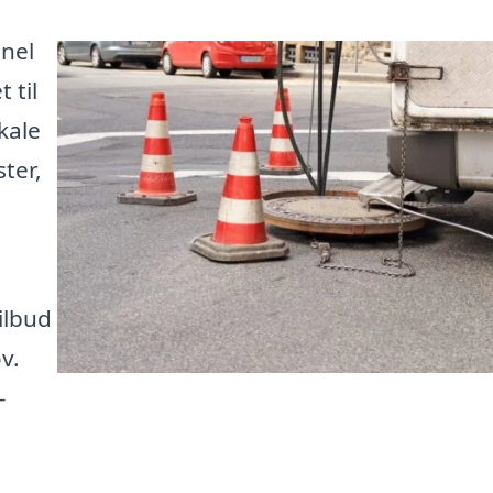
onel
 til
kale
ter,
ilbud
v.
–