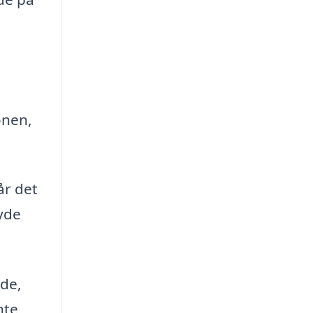
onen,
år det
byde
åde,
nte