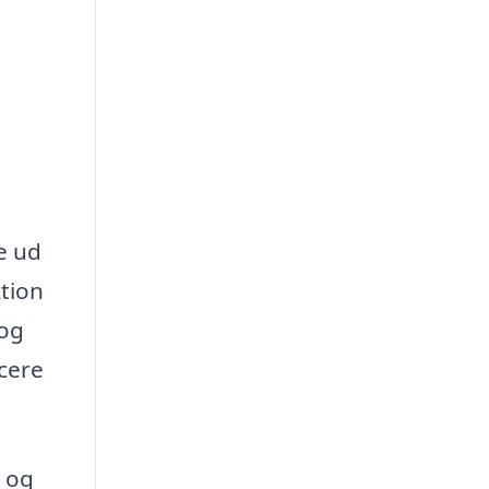
e ud
ktion
 og
icere
t og