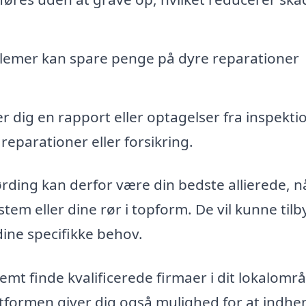
blemer kan spare penge på dyre reparationer
 dig en rapport eller optagelser fra inspekti
eparationer eller forsikring.
ørding kan derfor være din bedste allierede, n
stem eller dine rør i topform. De vil kunne til
dine specifikke behov.
mt finde kvalificerede firmaer i dit lokalomr
latformen giver dig også mulighed for at indhe