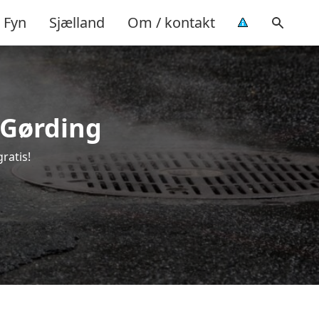
Fyn
Sjælland
Om / kontakt
i Gørding
ratis!