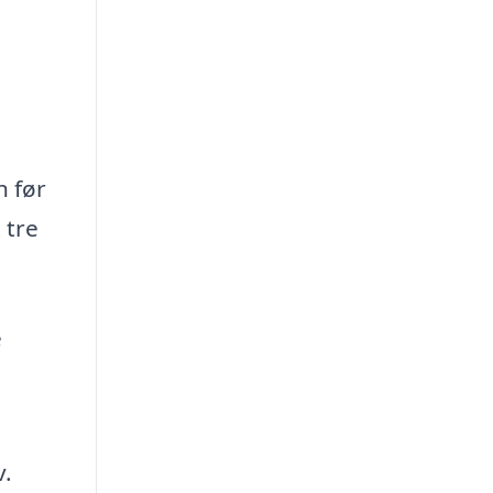
n før
 tre
e
v.