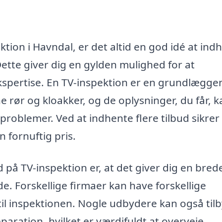
tion i Havndal, er det altid en god idé at ind
 Dette giver dig en gylden mulighed for at
ekspertise. En TV-inspektion er en grundlægg
e rør og kloakker, og de oplysninger, du får, k
roblemer. Ved at indhente flere tilbud sikrer
n fornuftig pris.
d på TV-inspektion er, at det giver dig en bred
de. Forskellige firmaer kan have forskellige
il inspektionen. Nogle udbydere kan også til
aration, hvilket er værdifuldt at overveje.