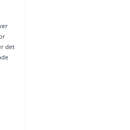
ver
or
er det
nde