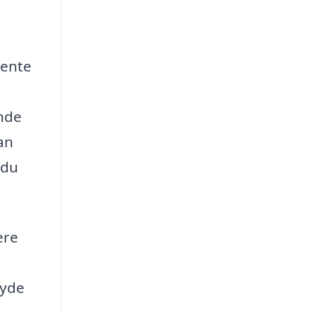
hente
ende
an
 du
ere
byde