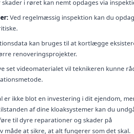
er skader i røret kan nemt opdages via inspekt
er:
Ved regelmæssig inspektion kan du opda
itiske.
ionsdata kan bruges til at kortlægge eksiste
tørre renoveringsprojekter.
ve set videomaterialet vil teknikeren kunne rå
ationsmetode.
l er ikke blot en investering i dit ejendom, me
å tilstanden af dine kloaksystemer kan du undg
føre til dyre reparationer og skader på
 måde at sikre, at alt fungerer som det skal.