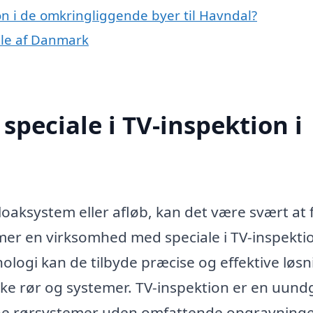
ion i de omkringliggende byer til Havndal?
dele af Danmark
peciale i TV-inspektion i
oaksystem eller afløb, kan det være svært at 
mer en virksomhed med speciale i TV-inspektio
ologi kan de tilbyde præcise og effektive løs
iske rør og systemer. TV-inspektion er en uund
dine rørsystemer uden omfattende opgravninge