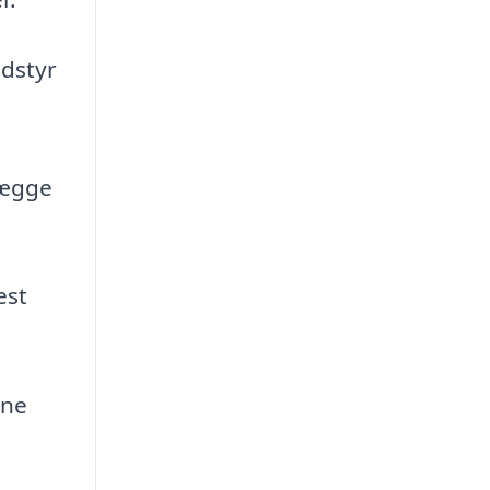
udstyr
lægge
est
ine