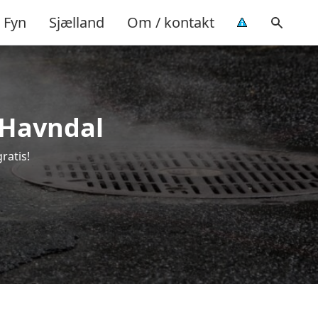
Fyn
Sjælland
Om / kontakt
i Havndal
ratis!