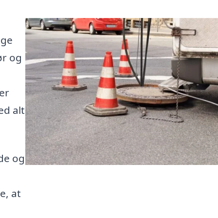
-
lge
ør og
er
ed alt
de og
e, at