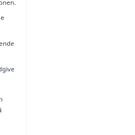
ionen.
ge
rende
dgive
n
å