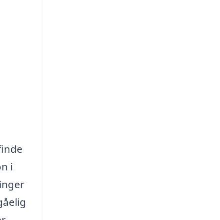
finde
n i
ninger
gåelig
r.