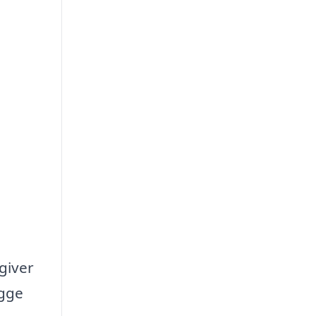
giver
ægge