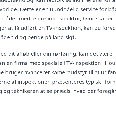
lvorlige. Dette er en uundgåelig service for b
områder med ældre infrastruktur, hvor skader
r at få udført en TV-inspektion, kan du forv
både tid og penge på lang sigt.
d dit afløb eller din rørføring, kan det være
n en firma med speciale i TV-inspektion i Hou
ne bruger avanceret kameraudstyr til at udfør
erne af inspektionen præsenteres typisk i form
g og teknikeren at se præcis, hvad der foregå