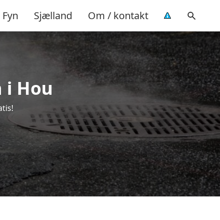
Fyn
Sjælland
Om / kontakt
n i Hou
tis!