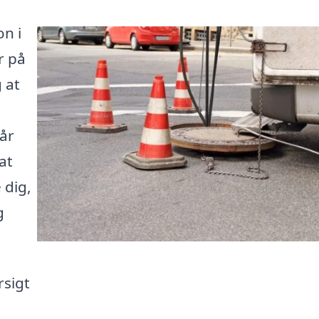
on i
r på
 at
år
at
 dig,
g
rsigt