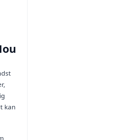
 Hou
ndst
r,
ig
et kan
em