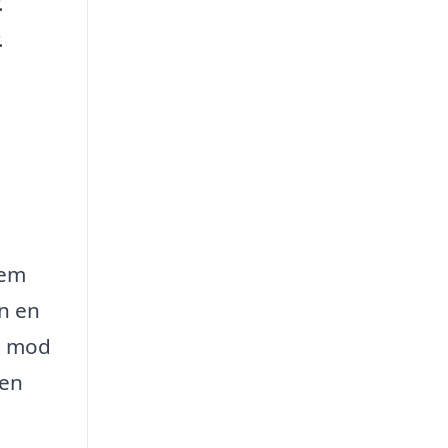
.
.
jem
an en
m mod
 en