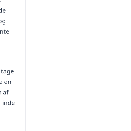
åde
 og
ente
 tage
e en
 af
r inde