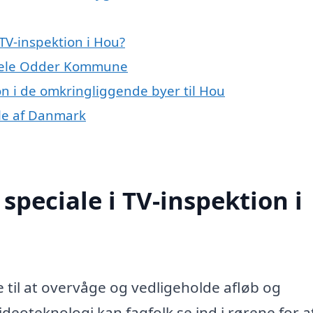
TV-inspektion i Hou?
r hele Odder Kommune
ion i de omkringliggende byer til Hou
dele af Danmark
peciale i TV-inspektion i
e til at overvåge og vedligeholde afløb og
ideoteknologi kan fagfolk se ind i rørene for a