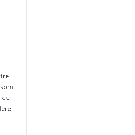
tre
g som
å du
lere