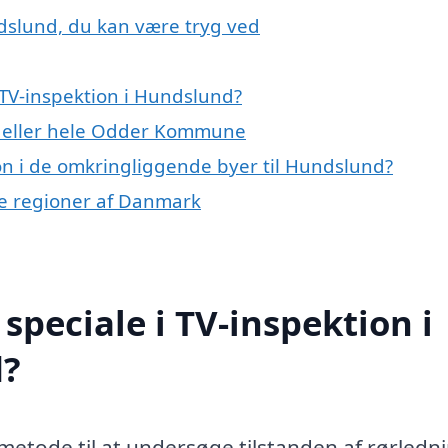
ndslund, du kan være tryg ved
TV-inspektion i Hundslund?
d eller hele Odder Kommune
ion i de omkringliggende byer til Hundslund?
lige regioner af Danmark
peciale i TV-inspektion i
d?
metode til at undersøge tilstanden af rørledni