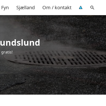
Fyn
Sjælland
Om / kontakt
 Hundslund
 gratis!