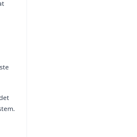
at
dste
 det
ystem.