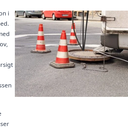
on i
ted.
 med
hov,
rsigt
essen
e
iser