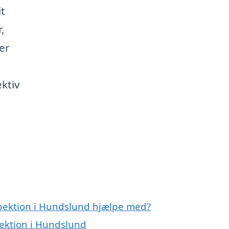
it
,
er
ektiv
spektion i Hundslund hjælpe med?
pektion i Hundslund