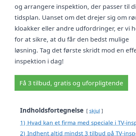
og arrangere inspektion, der passer til d
tidsplan. Uanset om det drejer sig om rør
kloakker eller andre udfordringer, er vi h
for at sikre, at du får den bedst mulige
løsning. Tag det første skridt mod en eff
inspektion i dag!
Få 3 tilbud, gratis og uforpligtende
Indholdsfortegnelse
skjul
1)
Hvad kan et firma med speciale i TV-in
2)
Indhent altid mindst 3 tilbud på TV-ins