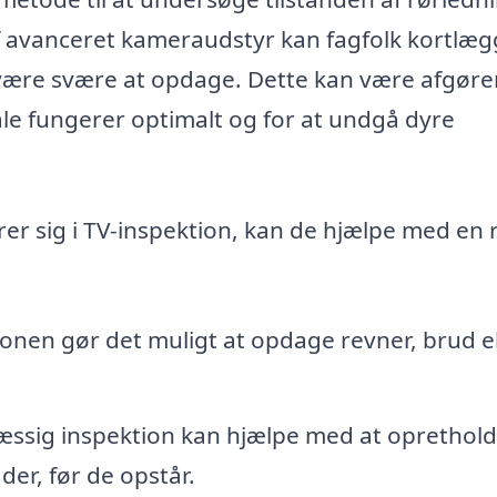
f avanceret kameraudstyr kan fagfolk kortlæ
n være svære at opdage. Dette kan være afgør
okale fungerer optimalt og for at undgå dyre
erer sig i TV-inspektion, kan de hjælpe med en
onen gør det muligt at opdage revner, brud el
ssig inspektion kan hjælpe med at oprethol
er, før de opstår.