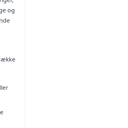
gge og
ende
 række
ler
de