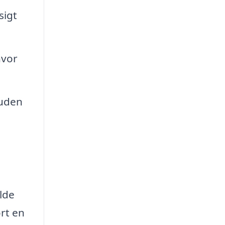
sigt
hvor
 uden
lde
ørt en