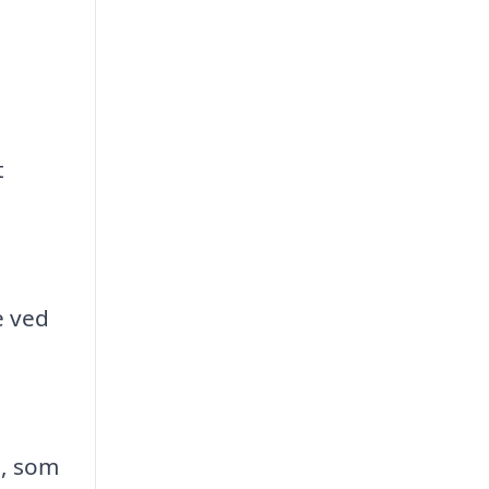
t
e ved
d, som