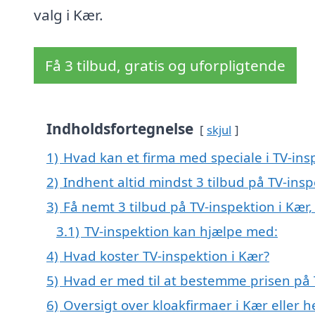
valg i Kær.
Få 3 tilbud, gratis og uforpligtende
Indholdsfortegnelse
skjul
1)
Hvad kan et firma med speciale i TV-in
2)
Indhent altid mindst 3 tilbud på TV-insp
3)
Få nemt 3 tilbud på TV-inspektion i Kær
3.1)
TV-inspektion kan hjælpe med:
4)
Hvad koster TV-inspektion i Kær?
5)
Hvad er med til at bestemme prisen på 
6)
Oversigt over kloakfirmaer i Kær elle