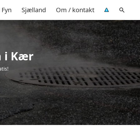
Fyn
Sjælland
Om / kontakt
n i Kær
tis!