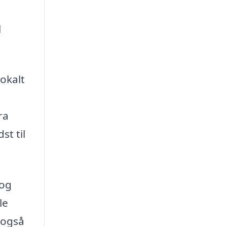
l
lokalt
ra
st til
 og
le
 også