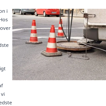
on i
 Hos
 over
dste
igt
af
 vi
bedste