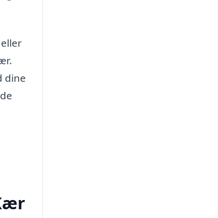
eller
ær.
d dine
yde
 Kær