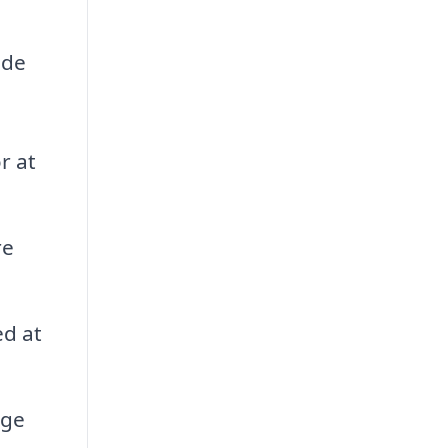
 de
r at
re
d at
gge