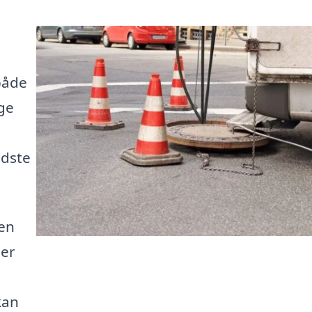
både
ge
edste
 en
der
kan