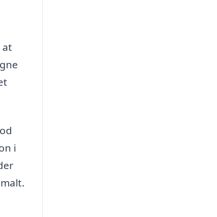
 at
igne
et
god
on i
der
imalt.