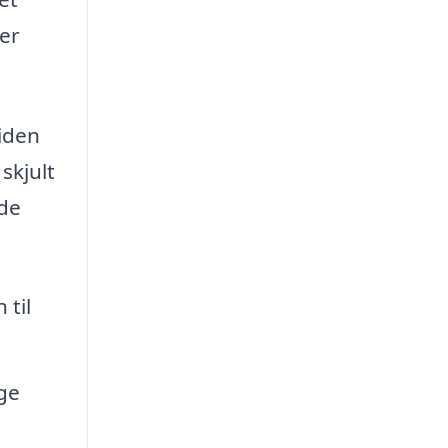
ger
iden
skjult
 de
 til
ge