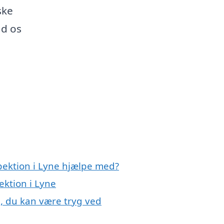
ske
ad os
pektion i Lyne hjælpe med?
ektion i Lyne
e, du kan være tryg ved