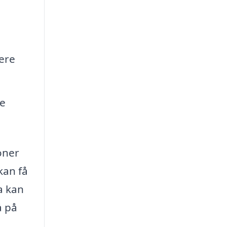
ere
re
oner
kan få
a kan
å på