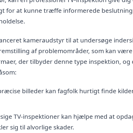
gtigt for at kunne træffe informerede beslutnin
holdelse.
anceret kameraudstyr til at undersøge inders
 fremstilling af problemområder, som kan være 
irmaer, der tilbyder denne type inspektion, og
såsom:
æcise billeder kan fagfolk hurtigt finde kilden
ige TV-inspektioner kan hjælpe med at opda
r sig til alvorlige skader.