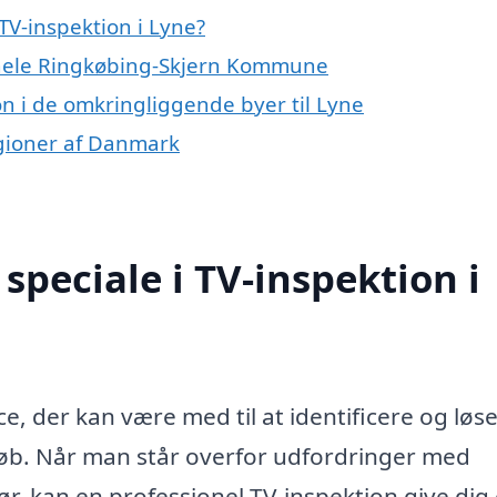
TV-inspektion i Lyne?
r hele Ringkøbing-Skjern Kommune
ion i de omkringliggende byer til Lyne
regioner af Danmark
peciale i TV-inspektion i
ce, der kan være med til at identificere og løs
løb. Når man står overfor udfordringer med
r, kan en professionel TV-inspektion give dig 