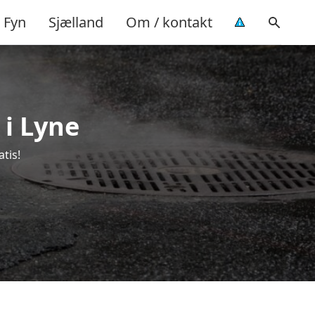
Fyn
Sjælland
Om / kontakt
 i Lyne
tis!