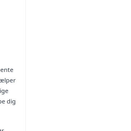
hente
jælper
ige
pe dig
ør