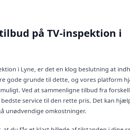
tilbud på TV-inspektion i
ktion i Lyne, er det en klog beslutning at ind
ere gode grunde til dette, og vores platform h
uligt. Ved at sammenligne tilbud fra forskell
bedste service til den rette pris. Det kan hjæl
dgå unødvendige omkostninger.
t du får et klart billede af tilstanden i dine r