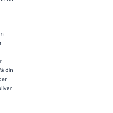
in
r
r
få din
der
liver