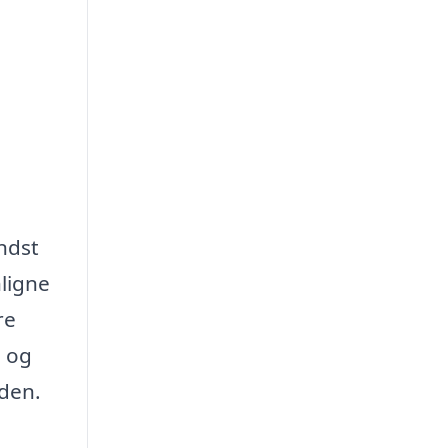
ndst
nligne
re
, og
iden.