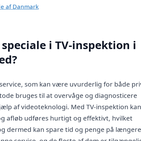
dele af Danmark
peciale i TV-inspektion i
ed?
 service, som kan være uvurderlig for både pr
de bruges til at overvåge og diagnosticere
jælp af videoteknologi. Med TV-inspektion ka
g afløb udføres hurtigt og effektivt, hvilket
og dermed kan spare tid og penge på længere 
ne service, og de fleste af dem er tilgængeli