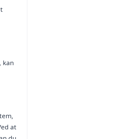
t
, kan
stem,
Ved at
kan du