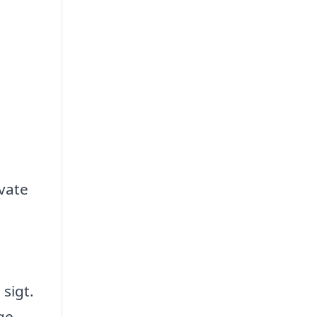
ivate
n
sigt.
ge