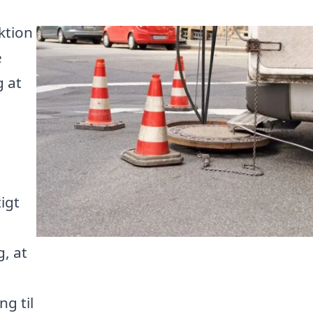
ktion
e
g at
igt
, at
g til