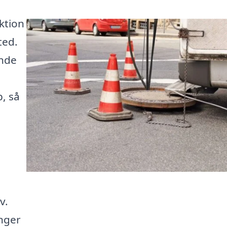
ktion
ted.
inde
, så
v.
nger