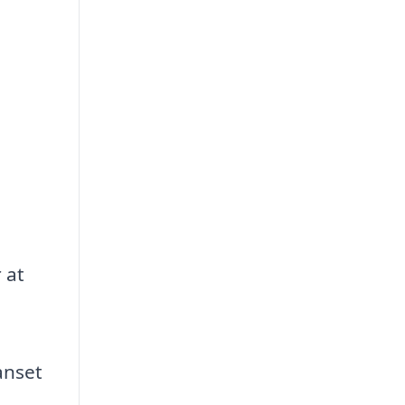
 at
anset