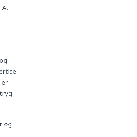
 At
 og
ertise
 er
 tryg
ør og