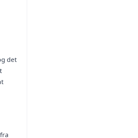
og det
t
at
fra