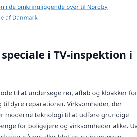
ion i de omkringliggende byer til Nordby
dele af Danmark
peciale i TV-inspektion i
ode til at undersøge rør, afløb og kloakker for
g til dyre reparationer. Virksomheder, der
der moderne teknologi til at udføre grundige
penge for boligejere og virksomheder alike. U
 skader på rør eller blot en rutinemæssig