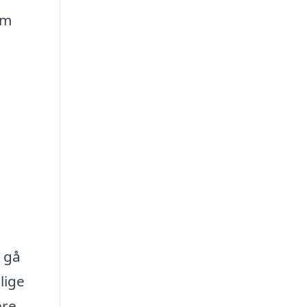
om
t gå
lige
ere