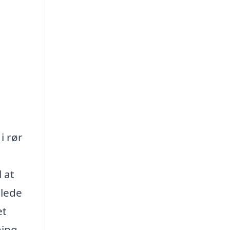
i rør
 at
llede
et
ning,