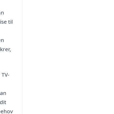
an
se til
en
krer,
 TV-
kan
dit
 behov