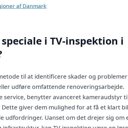
regioner af Danmark
peciale i TV-inspektion i
?
metode til at identificere skader og problemer 
eller udføre omfattende renoveringsarbejde.
e service, benytter avanceret kameraudstyr til
Dette giver dem mulighed for at få et klart bi
lle udfordringer. Uanset om det drejer sig om 
g infrastruktur, kan TV-inspektion være en løs