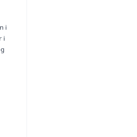
n i
 i
og