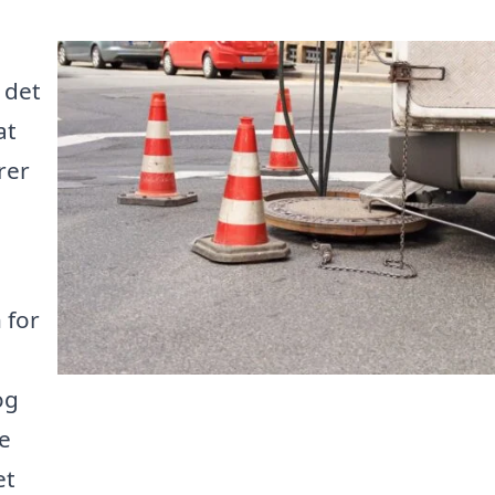
 det
at
rer
 for
og
ne
et