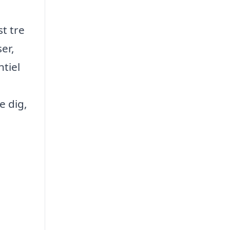
t tre
er,
ntiel
e dig,