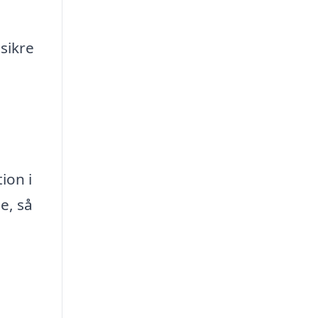
sikre
ion i
e, så