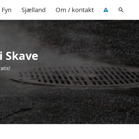
Fyn
Sjælland
Om / kontakt
 i Skave
atis!