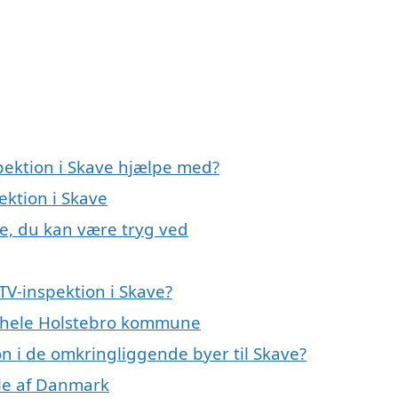
pektion i Skave hjælpe med?
ektion i Skave
ve, du kan være tryg ved
TV-inspektion i Skave?
er hele Holstebro kommune
ion i de omkringliggende byer til Skave?
dele af Danmark