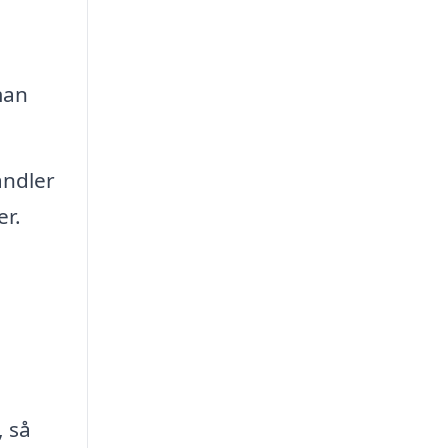
man
andler
er.
, så