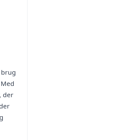
r brug
. Med
, der
 der
og