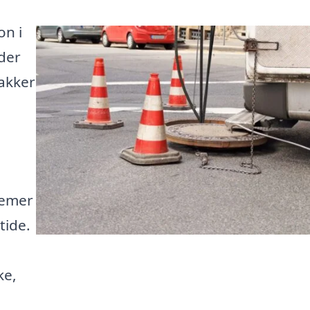
on i
 der
oakker
å
lemer
tide.
ke,