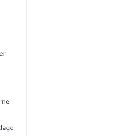
er
erne
pdage