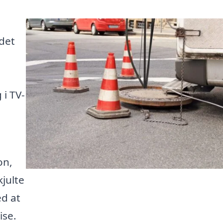
 det
 i TV-
on,
kjulte
ed at
ise.