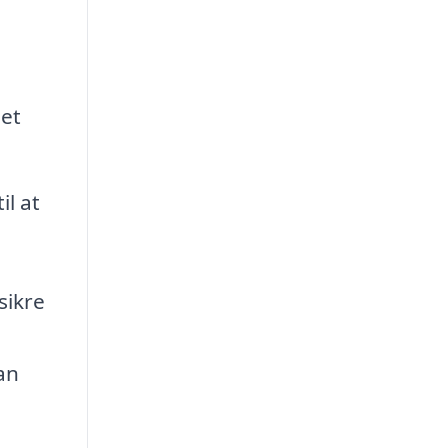
met
l at
sikre
an