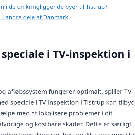
on i de omkringliggende byer til Tistrup?
on i andre dele af Danmark
peciale i TV-inspektion i
 og afløbssystem fungerer optimalt, spiller TV-
ed speciale i TV-inspektion i Tistrup kan tilby
jælpe med at lokalisere problemer i dit
alvorlige og kostbare skader. Dette er særligt
lvorlige konsekvenser, hvis de ikke opdages i ti