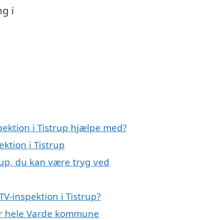
g i
pektion i Tistrup hjælpe med?
ektion i Tistrup
rup, du kan være tryg ved
V-inspektion i Tistrup?
ller hele Varde kommune