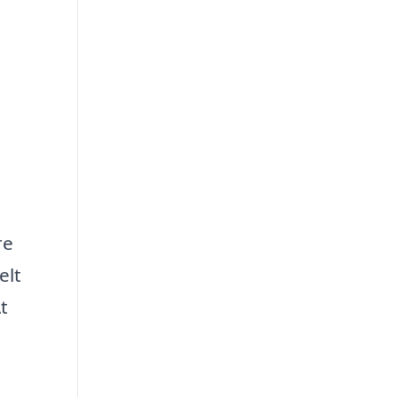
re
elt
t