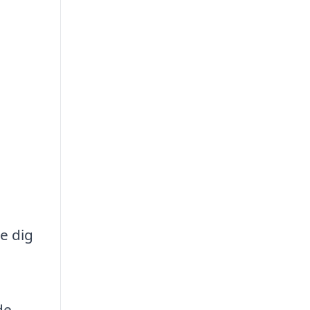
de dig
de.