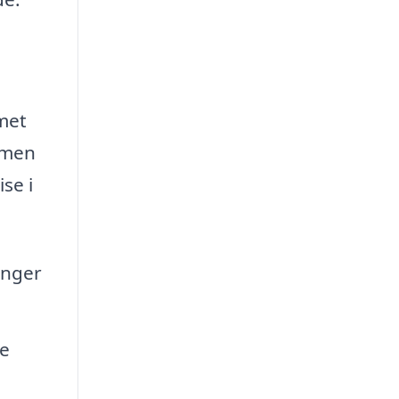
met
, men
se i
inger
re