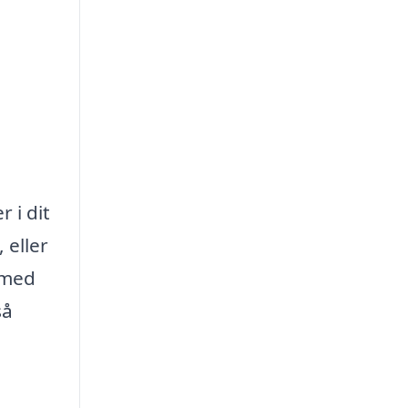
g
 i dit
 eller
e med
så