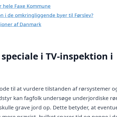
ller hele Faxe Kommune
on i de omkringliggende byer til Førslev?
egioner af Danmark
peciale i TV-inspektion i
tode til at vurdere tilstanden af rørsystemer o
styr kan fagfolk undersøge underjordiske rør
skulle grave jord op. Dette betyder, at eventue
 mere præcist, hvilket sparer tid og penge i d