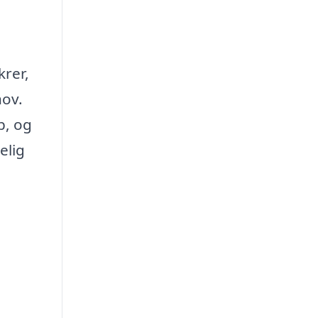
krer,
hov.
b, og
elig