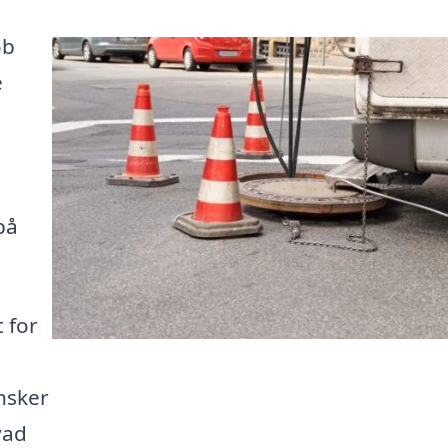
øb
e
på
 for
nsker
vad