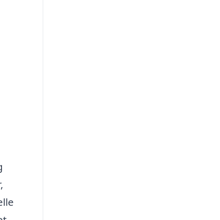
g
,
lle
et