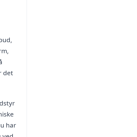
lbud,
rm,
å
r det
udstyr
niske
du har
g ved