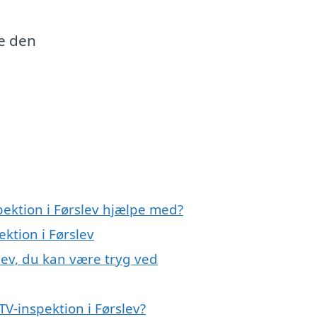
e
e den
pektion i Førslev hjælpe med?
ektion i Førslev
lev, du kan være tryg ved
V-inspektion i Førslev?