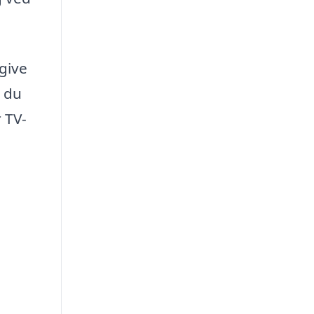
give
l du
 TV-