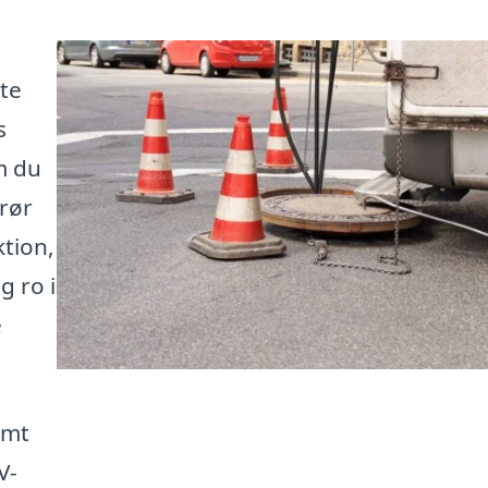
tte
s
m du
rør
tion,
g ro i
e
emt
V-