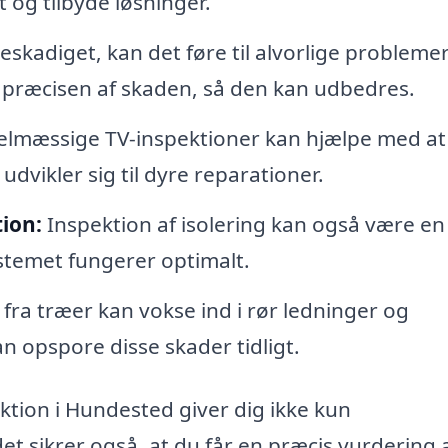
 og tilbyde løsninger.
beskadiget, kan det føre til alvorlige problem
 præcisen af skaden, så den kan udbedres.
lmæssige TV-inspektioner kan hjælpe med at
dvikler sig til dyre reparationer.
tion:
Inspektion af isolering kan også være en
ystemet fungerer optimalt.
fra træer kan vokse ind i rør ledninger og
n opspore disse skader tidligt.
ktion i Hundested giver dig ikke kun
 sikrer også, at du får en præcis vurdering a