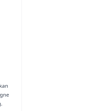
 kan
igne
g.