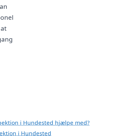
kan
ionel
 at
 gang
spektion i Hundested hjælpe med?
pektion i Hundested