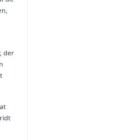
en,
, der
an
t
at
ridt