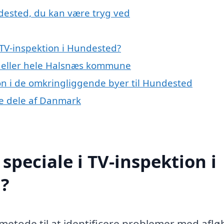
ndested, du kan være tryg ved
TV-inspektion i Hundested?
d eller hele Halsnæs kommune
tion i de omkringliggende byer til Hundested
ige dele af Danmark
peciale i TV-inspektion i
?
 metode til at identificere problemer med aflø