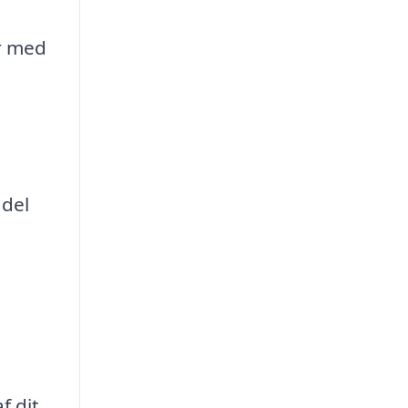
er med
 del
f dit