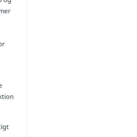
emer
or
e
ktion
igt