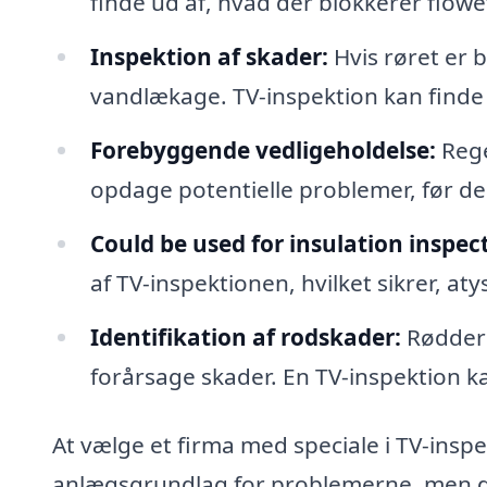
finde ud af, hvad der blokkerer flowet
Inspektion af skader:
Hvis røret er 
vandlækage. TV-inspektion kan finde
Forebyggende vedligeholdelse:
Rege
opdage potentielle problemer, før de u
Could be used for insulation inspec
af TV-inspektionen, hvilket sikrer, at
Identifikation af rodskader:
Rødder 
forårsage skader. En TV-inspektion ka
At vælge et firma med speciale i TV-inspe
anlægsgrundlag for problemerne, men det