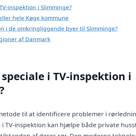
TV-inspektion i Slimminge?
 eller hele Køge kommune
ion i de omkringliggende byer til Slimminge?
regioner af Danmark
peciale i TV-inspektion i
?
metode til at identificere problemer i rørledni
e i TV-inspektion kan hjælpe både private hus
tilstanden af deres rør. Den moderne teknolo