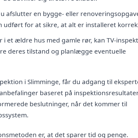
 du afslutter en bygge- eller renoveringsopgav
udført for at sikre, at alt er installeret korrek
r i et ældre hus med gamle rør, kan TV-inspek
e deres tilstand og planlægge eventuelle
spektion i Slimminge, får du adgang til ekspert
 anbefalinger baseret på inspektionsresultate
nformerede beslutninger, når det kommer til
øbssystem.
ionsmetoden er, at det sparer tid og penge.