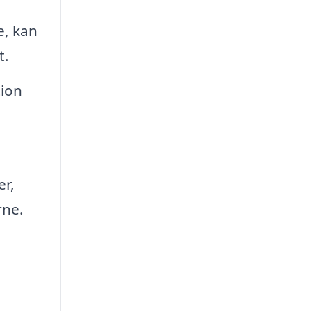
e, kan
t.
tion
er,
rne.