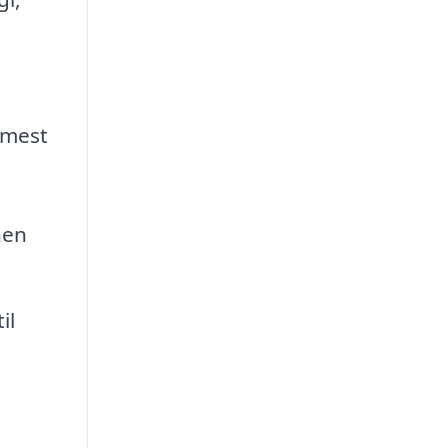
 mest
nen
il