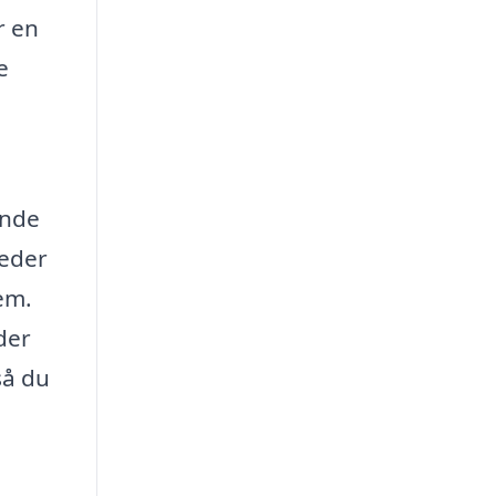
r en
e
inde
heder
em.
der
så du