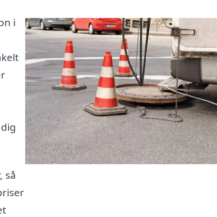
on i
kelt
er
 dig
, så
riser
et