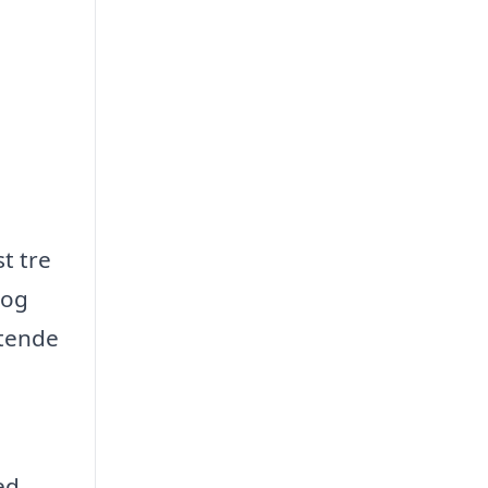
t tre
 og
stende
ed