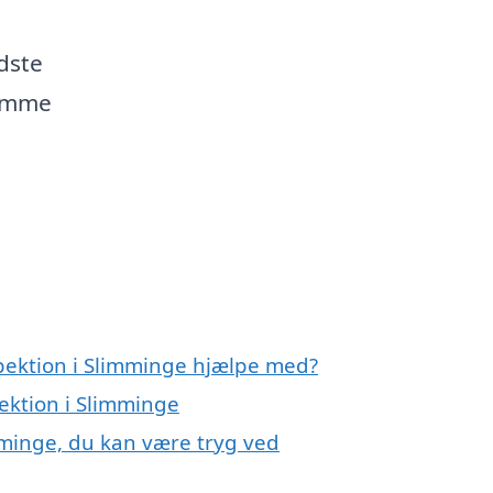
dste
komme
spektion i Slimminge hjælpe med?
pektion i Slimminge
mminge, du kan være tryg ved