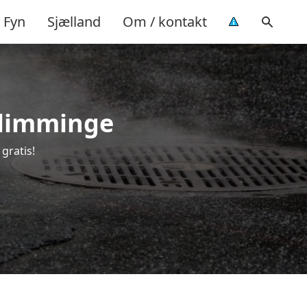
Fyn
Sjælland
Om / kontakt
 Slimminge
gratis!