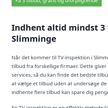
Få 3 tilbud, gratis og uforpligtende
Indhent altid mindst 3 
Slimminge
Når det kommer til TV-inspektion i Slimmi
tilbud fra forskellige firmaer. Dette giv
services, så du kan finde det bedste tilb
at vælge et tilbud uden at undersøge de a
indhente flere tilbud kan spare dig penge
En TV-inspektion er en effektiv metode ti