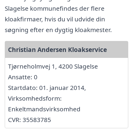
Slagelse kommunefindes der flere
kloakfirmaer, hvis du vil udvide din
søgning efter en dygtig kloakmester.
Christian Andersen Kloakservice
Tjørneholmvej 1, 4200 Slagelse
Ansatte: 0
Startdato: 01. januar 2014,
Virksomhedsform:
Enkeltmandsvirksomhed
CVR: 35583785