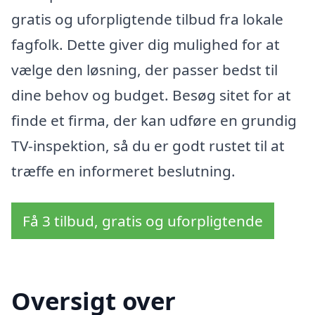
gratis og uforpligtende tilbud fra lokale
fagfolk. Dette giver dig mulighed for at
vælge den løsning, der passer bedst til
dine behov og budget. Besøg sitet for at
finde et firma, der kan udføre en grundig
TV-inspektion, så du er godt rustet til at
træffe en informeret beslutning.
Få 3 tilbud, gratis og uforpligtende
Oversigt over