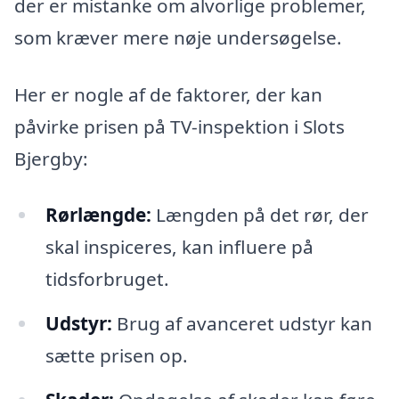
der er mistanke om alvorlige problemer,
som kræver mere nøje undersøgelse.
Her er nogle af de faktorer, der kan
påvirke prisen på TV-inspektion i Slots
Bjergby:
Rørlængde:
Længden på det rør, der
skal inspiceres, kan influere på
tidsforbruget.
Udstyr:
Brug af avanceret udstyr kan
sætte prisen op.