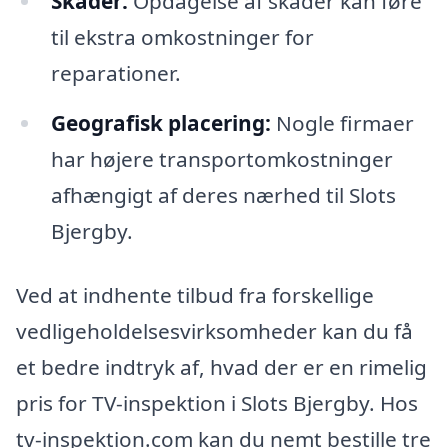
Skader:
Opdagelse af skader kan føre
til ekstra omkostninger for
reparationer.
Geografisk placering:
Nogle firmaer
har højere transportomkostninger
afhængigt af deres nærhed til Slots
Bjergby.
Ved at indhente tilbud fra forskellige
vedligeholdelsesvirksomheder kan du få
et bedre indtryk af, hvad der er en rimelig
pris for TV-inspektion i Slots Bjergby. Hos
tv-inspektion.com kan du nemt bestille tre