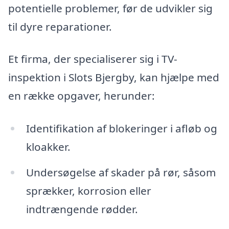
potentielle problemer, før de udvikler sig
til dyre reparationer.
Et firma, der specialiserer sig i TV-
inspektion i Slots Bjergby, kan hjælpe med
en række opgaver, herunder:
Identifikation af blokeringer i afløb og
kloakker.
Undersøgelse af skader på rør, såsom
sprækker, korrosion eller
indtrængende rødder.