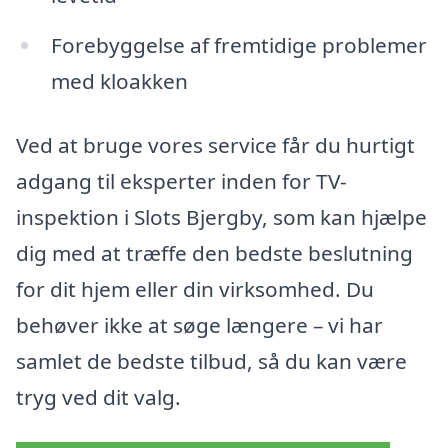
Forebyggelse af fremtidige problemer
med kloakken
Ved at bruge vores service får du hurtigt
adgang til eksperter inden for TV-
inspektion i Slots Bjergby, som kan hjælpe
dig med at træffe den bedste beslutning
for dit hjem eller din virksomhed. Du
behøver ikke at søge længere – vi har
samlet de bedste tilbud, så du kan være
tryg ved dit valg.