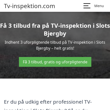
Tv-inspektion.com
Menu
Få 3 tilbud fra på TV-inspektion i Slots
Bjergby
Indhent 3 uforpligtende tilbud på TV-inspektion i Slots
Bjergby – helt gratis!
Få 3 tilbud, gratis og uforpligtende
Er du på udkig efter professionel TV-