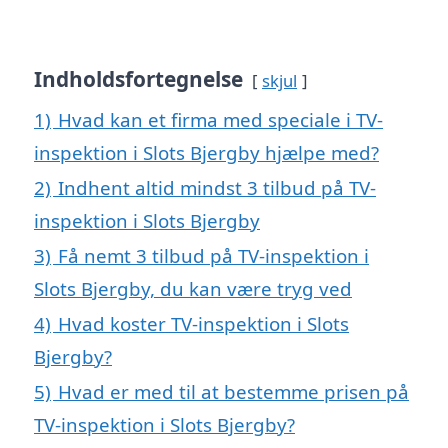
Indholdsfortegnelse
skjul
1)
Hvad kan et firma med speciale i TV-
inspektion i Slots Bjergby hjælpe med?
2)
Indhent altid mindst 3 tilbud på TV-
inspektion i Slots Bjergby
3)
Få nemt 3 tilbud på TV-inspektion i
Slots Bjergby, du kan være tryg ved
4)
Hvad koster TV-inspektion i Slots
Bjergby?
5)
Hvad er med til at bestemme prisen på
TV-inspektion i Slots Bjergby?