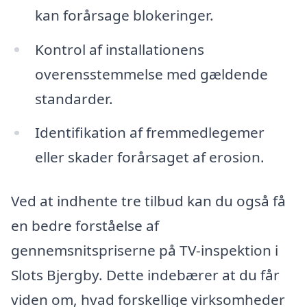
kan forårsage blokeringer.
Kontrol af installationens
overensstemmelse med gældende
standarder.
Identifikation af fremmedlegemer
eller skader forårsaget af erosion.
Ved at indhente tre tilbud kan du også få
en bedre forståelse af
gennemsnitspriserne på TV-inspektion i
Slots Bjergby. Dette indebærer at du får
viden om, hvad forskellige virksomheder