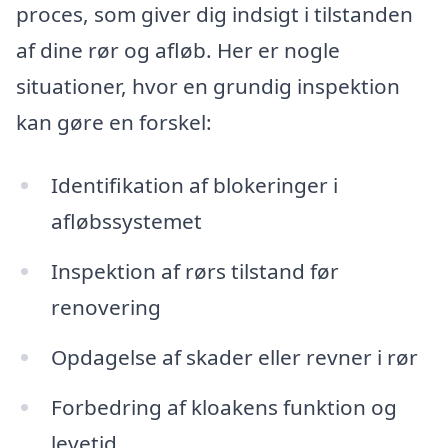
proces, som giver dig indsigt i tilstanden
af dine rør og afløb. Her er nogle
situationer, hvor en grundig inspektion
kan gøre en forskel:
Identifikation af blokeringer i
afløbssystemet
Inspektion af rørs tilstand før
renovering
Opdagelse af skader eller revner i rør
Forbedring af kloakens funktion og
levetid