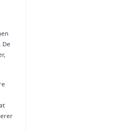
nen
. De
r,
re
at
serer