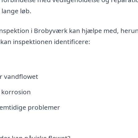
 lange løb.
V-inspektion i Brobyværk kan hjælpe med, heru
kan inspektionen identificere:
r vandflowet
r korrosion
 fremtidige problemer
 der kan påvirke flowet?