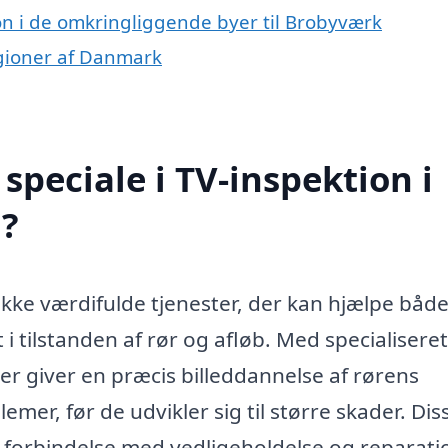
ion i de omkringliggende byer til Brobyværk
regioner af Danmark
peciale i TV-inspektion i
?
kke værdifulde tjenester, der kan hjælpe båd
 i tilstanden af rør og afløb. Med specialiseret
er giver en præcis billeddannelse af rørens
emer, før de udvikler sig til større skader. Dis
i forbindelse med vedligeholdelse og reparati