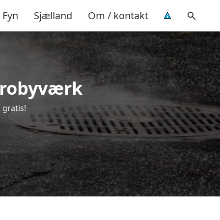
Fyn
Sjælland
Om / kontakt
 Brobyværk
 gratis!