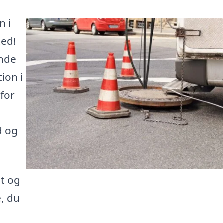
n i
ted!
inde
ion i
for
d og
et og
e, du