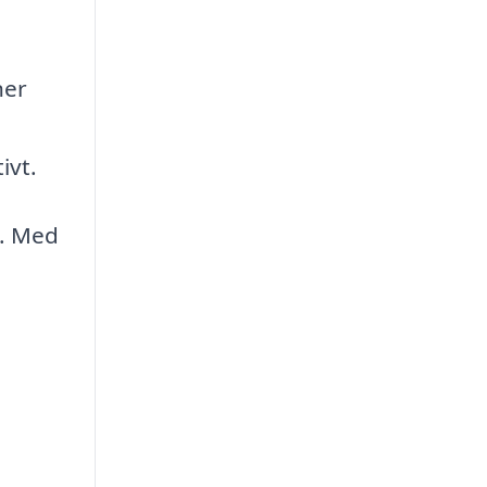
ner
ivt.
k. Med