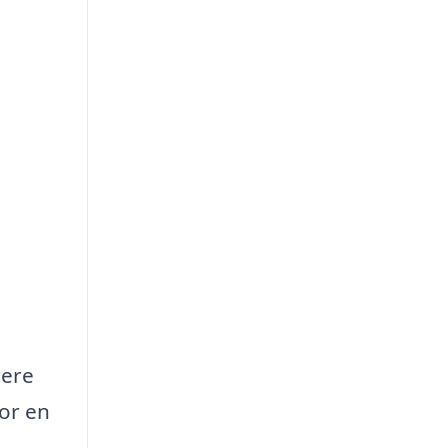
cere
vor en