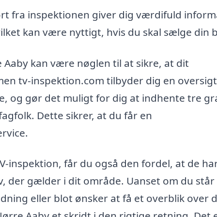
rt fra inspektionen giver dig værdifuld inform
ilket kan være nyttigt, hvis du skal sælge din b
 Aaby kan være nøglen til at sikre, at dit
en tv-inspektion.com tilbyder dig en oversig
e, og gør det muligt for dig at indhente tre gr
agfolk. Dette sikrer, at du får en
rvice.
V-inspektion, får du også den fordel, at de ha
av, der gælder i dit område. Uanset om du står
ing eller blot ønsker at få et overblik over d
ørre Aaby et skridt i den rigtige retning. Det 