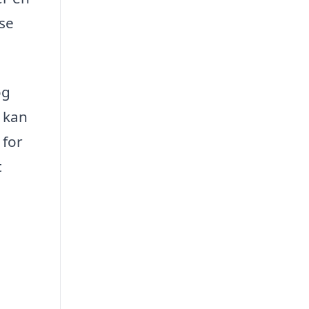
ise
og
u kan
 for
t