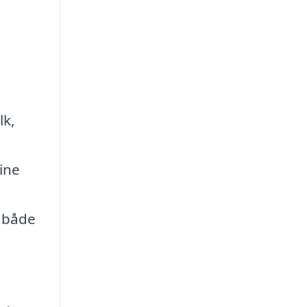
lk,
ine
r både