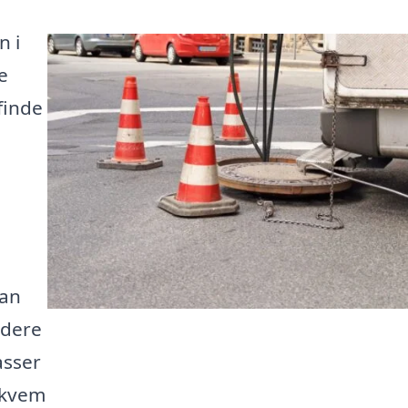
n i
e
finde
å
kan
ydere
asser
ekvem