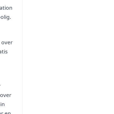
ation
olig.
t over
atis
r
 over
in
er en